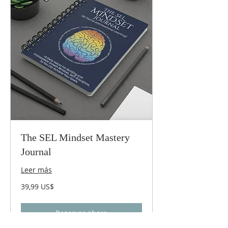
The SEL Mindset Mastery
Journal
Leer más
39,99
39,99 US$
dólares
estadounidenses
Reservar ahora